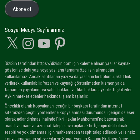
Adresi
Abone ol
Sosyal Medya Sayfalarımız
X
Instagram
YouTube
Pinterest
DiziSin tarafından https://dizisin.com için kaleme alınan yazılar kaynak
gösterilse dahi yazı veya yazıların tamamı özel izin alınmadan
kullanılamaz. Ancak alıntılanan yazı ya da yazıların bir bölümü, aktif link
verilerek kullanılabilir. Yazarı ve kaynağı gösterilmeden kısmen ya da
tamamen yayınlanması şahsi haklara ve fikri haklara aykırılık teşkil eder.
Aykırı hareket edenler hakkında işlem başlatılır.
Öncelikli olarak kopyalanan içeriğin bir başkası tarafından internet
sitemizden çeşitli yöntemlerle kopyalanması durumunda, içeriğin de eser
olarak adlandırılması halinde Fikri Haklar Mahkemesi’ne başvurarak
maddi ve manevi tazminat talepli dava açılacaktır. İçeriğin delil olarak
tespiti ve yok olmaması için mahkemeden tespit talep edilecek ve izinsiz
kopyalama yapan siteye Fikir ve Sanat Eserleri Kanunu Ek 4 gereğince