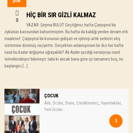
ŞUB
HİÇ BİR SIR GİZLİ KALMAZ
0
YAZAR: Şeyma BULUT Geçtiğimiz hafta Çarpışma’da
öykünün kaosundan bahsetmiştim. Bu hafta da kaldığı yerden devam etti
maalesef. Çarpışma’da konunun gidişatı ve işlenişi artık serbest atış
sistemine dönmüş vaziyette. Gerçekten anlamıyorum bir dizi her hafta
nasıl bu kadar değişime uğrayabilir? Ali Aydın yazdığı senaryoyu nasıl
temellendiriyor bilemeyiz tabii ki ancak bana göre içi tamamen boş, ne
başlangıcı […]
ÇOCUK
,
,
,
,
,
Aile
Diziler
Dram
İzlediklerimiz
Yayındakiler
Yerli Diziler
3