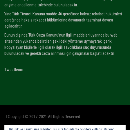
erişime engellenme talebinde bulunulacaktır.
Yine Türk Ticaret Kanunu madde 46 gereğince haksız rekabet hükümleri
gereğince haksız rekabet hükümlerine dayanarak tazminat davası
açılacaktır.
Bunun dışında Türk Ceza Kanunu’nun ilgili maddeleri uyarınca bu web
sitesinden yukarıda belirtilen şekildeki yönteme uymayarak içerik
kopyalayan kişilerle ilgili olarak ilgili savcılıklara suç duyurusunda
bulunulacak ve gerekli ceza alınması için çalışmalar başlatılacaktır.
Tweetlerim
Copyright © 2017-2021 All Rights Reserved.
Gizlilik ve Tanımlama Bilgileri: Bu site tanımlama bilgileri kullanır. Bu web