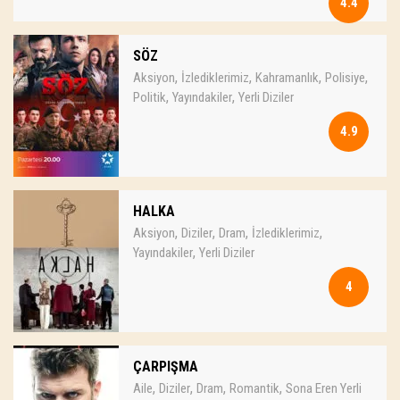
4.4
SÖZ
,
,
,
,
Aksiyon
İzlediklerimiz
Kahramanlık
Polisiye
,
,
Politik
Yayındakiler
Yerli Diziler
4.9
HALKA
,
,
,
,
Aksiyon
Diziler
Dram
İzlediklerimiz
,
Yayındakiler
Yerli Diziler
4
ÇARPIŞMA
,
,
,
,
Aile
Diziler
Dram
Romantik
Sona Eren Yerli