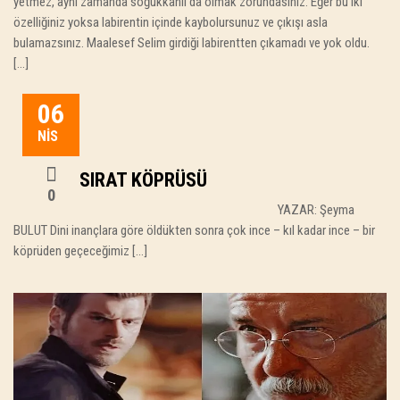
yetmez, aynı zamanda soğukkanlı da olmak zorundasınız. Eğer bu iki
özelliğiniz yoksa labirentin içinde kaybolursunuz ve çıkışı asla
bulamazsınız. Maalesef Selim girdiği labirentten çıkamadı ve yok oldu.
[…]
06
NIS
SIRAT KÖPRÜSÜ
0
YAZAR: Şeyma
BULUT Dini inançlara göre öldükten sonra çok ince – kıl kadar ince – bir
köprüden geçeceğimiz […]