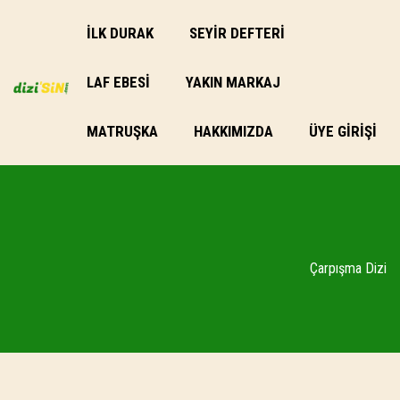
İLK DURAK
SEYİR DEFTERİ
LAF EBESI
YAKIN MARKAJ
MATRUŞKA
HAKKIMIZDA
ÜYE GIRIŞI
Çarpışma Dizi