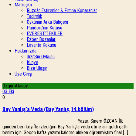
Matruşka
Rüzgâr Estirenler & Fırtına Koparanlar
Tadımlık
Öykünün Arka Bahçesi
Pandora’nın Kutusu
EVEREST’TEKİLER
Ezber Bozanlar
Lavanta Kokusu
Hakkımızda
dizi’Sin Öyküsü
Künye
Bize Ulaşın
Üye Girişi
Özgür Atasoy
03
Eki
0
Bay Yanlış’a Veda (Bay Yanlış,14.bölüm)
Yazar: Sinem ÖZCAN İlk
günden beri keyifle izlediğim Bay Yanlış’a veda etme ânı geldi çattı
benim için. Geçen hafta yazımı kaleme alırken öğrenmiştim final […]