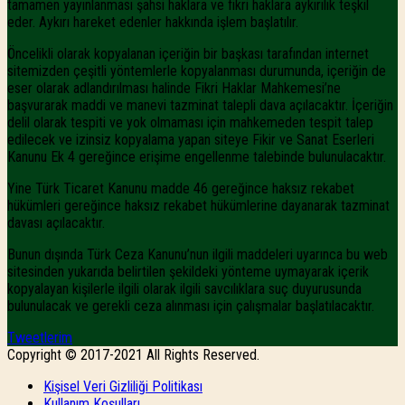
tamamen yayınlanması şahsi haklara ve fikri haklara aykırılık teşkil
eder. Aykırı hareket edenler hakkında işlem başlatılır.
Öncelikli olarak kopyalanan içeriğin bir başkası tarafından internet
sitemizden çeşitli yöntemlerle kopyalanması durumunda, içeriğin de
eser olarak adlandırılması halinde Fikri Haklar Mahkemesi’ne
başvurarak maddi ve manevi tazminat talepli dava açılacaktır. İçeriğin
delil olarak tespiti ve yok olmaması için mahkemeden tespit talep
edilecek ve izinsiz kopyalama yapan siteye Fikir ve Sanat Eserleri
Kanunu Ek 4 gereğince erişime engellenme talebinde bulunulacaktır.
Yine Türk Ticaret Kanunu madde 46 gereğince haksız rekabet
hükümleri gereğince haksız rekabet hükümlerine dayanarak tazminat
davası açılacaktır.
Bunun dışında Türk Ceza Kanunu’nun ilgili maddeleri uyarınca bu web
sitesinden yukarıda belirtilen şekildeki yönteme uymayarak içerik
kopyalayan kişilerle ilgili olarak ilgili savcılıklara suç duyurusunda
bulunulacak ve gerekli ceza alınması için çalışmalar başlatılacaktır.
Tweetlerim
Copyright © 2017-2021 All Rights Reserved.
Kişisel Veri Gizliliği Politikası
Kullanım Koşulları