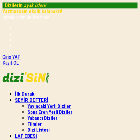
Dizilerin
ayak izleri!
Yazmazsam eksik kalacaktı!
İzlediğinizin de ötesinde...
Giriş YAP
Kayıt OL
İlk Durak
SEYİR DEFTERİ
Yayındaki Yerli Diziler
Sona Eren Yerli Diziler
Yabancı Diziler
Filmler
Dizi Listesi
LAF EBESi