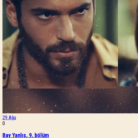
29
Ağu
0
Bay Yanlış, 9. bölüm