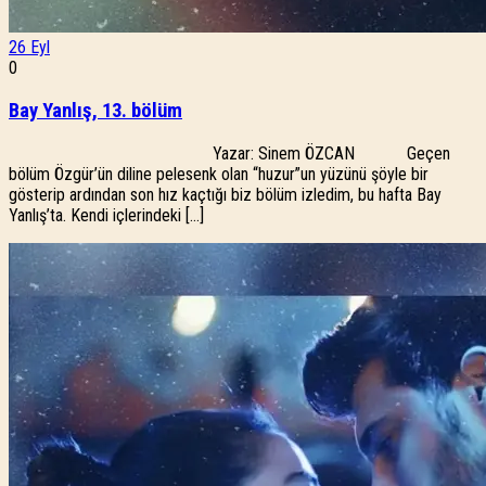
26
Eyl
0
Bay Yanlış, 13. bölüm
Yazar: Sinem ÖZCAN Geçen
bölüm Özgür’ün diline pelesenk olan “huzur”un yüzünü şöyle bir
gösterip ardından son hız kaçtığı biz bölüm izledim, bu hafta Bay
Yanlış’ta. Kendi içlerindeki […]