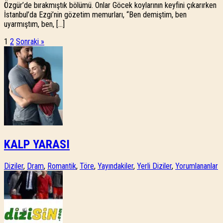
Özgür’de bırakmıştık bölümü. Onlar Göcek koylarının keyfini çıkarırken
İstanbul’da Ezgi’nin gözetim memurları, “Ben demiştim, ben
uyarmıştım, ben, […]
1
2
Sonraki »
KALP YARASI
Diziler
,
Dram
,
Romantik
,
Töre
,
Yayındakiler
,
Yerli Diziler
,
Yorumlananlar