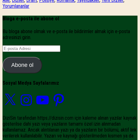
Aile
,
Diziler
,
Dram
,
Polisiye
,
Romantik
,
Yayındakiler
,
Yerli Diziler
,
Yorumlananlar
Bloga e-posta ile abone ol
Bu bloga abone olmak ve e-posta ile bildirimler almak için e-posta
adresinizi girin.
E-
posta
Adresi
Abone ol
Sosyal Medya Sayfalarımız
X
Instagram
YouTube
Pinterest
DiziSin tarafından https://dizisin.com için kaleme alınan yazılar kaynak
gösterilse dahi yazı veya yazıların tamamı özel izin alınmadan
kullanılamaz. Ancak alıntılanan yazı ya da yazıların bir bölümü, aktif link
verilerek kullanılabilir. Yazarı ve kaynağı gösterilmeden kısmen ya da