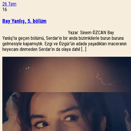
26
Tem
16
Bay Yanlış, 5. bölüm
Yazar: Sinem ÖZCAN Bay
Yanlış’ta geçen bölümü, Serdar’ın bir anda bizimkilerle burun buruna
gelmesiyle kapamıştık. Ezgi ve Özgür’ün adada yaşadıkları maceranın
heyecanı dinmeden Serdar’ın da olaya dahil […]