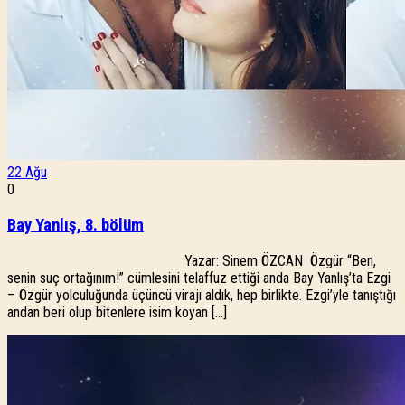
22
Ağu
0
Bay Yanlış, 8. bölüm
Yazar: Sinem ÖZCAN Özgür “Ben,
senin suç ortağınım!” cümlesini telaffuz ettiği anda Bay Yanlış’ta Ezgi
– Özgür yolculuğunda üçüncü virajı aldık, hep birlikte. Ezgi’yle tanıştığı
andan beri olup bitenlere isim koyan […]