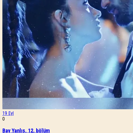
19
Eyl
0
Bay Yanlış, 12. bölüm