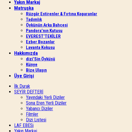
Yakın Markaj
Matruşka
Rüzgâr Estirenler & Fırtına Koparanlar
Tadımlık
Öykünün Arka Bahçesi
Pandora’nın Kutusu
EVEREST’TEKİLER
Ezber Bozanlar
Lavanta Kokusu
Hakkımızda
dizi’Sin Öyküsü
Künye
Bize Ulaşın
Üye Girişi
İlk Durak
SEYİR DEFTERİ
Yayındaki Yerli Diziler
Sona Eren Yerli Diziler
Yabancı Diziler
Filmler
Dizi Listesi
LAF EBESi
Yakın Markaj