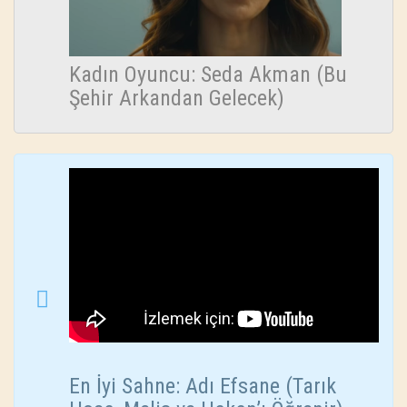
Kadın Oyuncu: Seda Akman (Bu
Şehir Arkandan Gelecek)
En İyi Sahne: Adı Efsane (Tarık