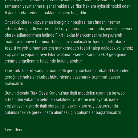
tamamen yayınlanması şahsi haklara ve fikri haklara aykırılık teşkil eder.
Aykırı hareket edenler hakkında işlem başlatılır.
Öncelikli olarak kopyalanan içeriğin bir başkası tarafından internet
sitemizden çeşitli yöntemlerle kopyalanması durumunda, içeriğin de eser
olarak adlandırılması halinde Fikri Haklar Mahkemesi’ne başvurarak
maddi ve manevi tazminat talepli dava açılacaktır. İçeriğin delil olarak
tespiti ve yok olmaması için mahkemeden tespit talep edilecek ve izinsiz
kopyalama yapan siteye Fikir ve Sanat Eserleri Kanunu Ek 4 gereğince
erişime engellenme talebinde bulunulacaktır.
Yine Türk Ticaret Kanunu madde 46 gereğince haksız rekabet hükümleri
gereğince haksız rekabet hükümlerine dayanarak tazminat davası
açılacaktır.
Bunun dışında Türk Ceza Kanunu’nun ilgili maddeleri uyarınca bu web
sitesinden yukarıda belirtilen şekildeki yönteme uymayarak içerik
kopyalayan kişilerle ilgili olarak ilgili savcılıklara suç duyurusunda
bulunulacak ve gerekli ceza alınması için çalışmalar başlatılacaktır.
Tweetlerim