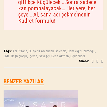
gittikçe küçülecek… Sonra sadece
kan pompalayacak… Her yere, her
şeye… Al, sana acı çekmemenin
Kudret formülü!
Tags:
Adı Efsane
,
Bu Şehir Arkandan Gelecek
,
Cem Yiğit Üzümoğlu
,
Erdal Beşikçioğlu
,
İçerde
,
Savaşçı
,
Seda Akman
,
Uğur Yücel
Share:
BENZER YAZILAR