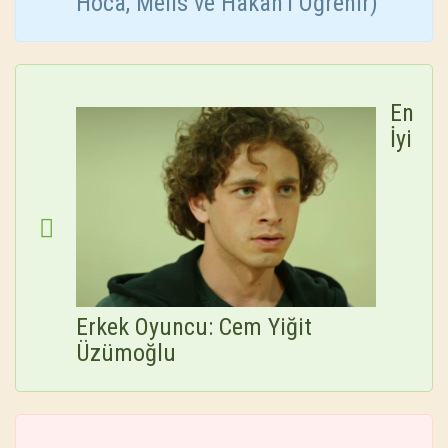
Hoca, Melis ve Hakan’ı Öğrenir)
En
İyi
Erkek Oyuncu: Cem Yiğit
Üzümoğlu