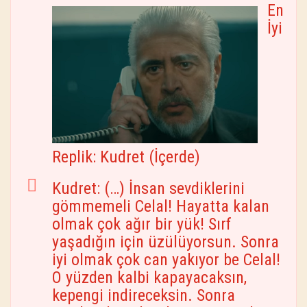
En
İyi
Replik: Kudret (İçerde)
Kudret: (…) İnsan sevdiklerini
gömmemeli Celal! Hayatta kalan
olmak çok ağır bir yük! Sırf
yaşadığın için üzülüyorsun. Sonra
iyi olmak çok can yakıyor be Celal!
O yüzden kalbi kapayacaksın,
kepengi indireceksin. Sonra