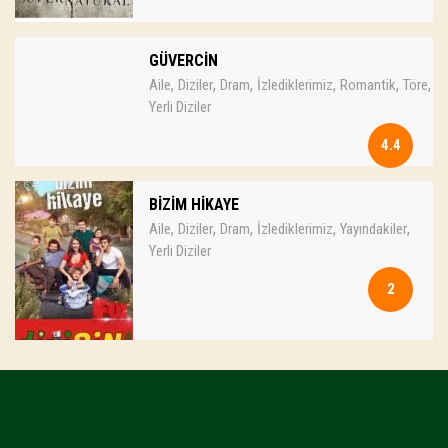
GÜVERCİN
,
,
,
,
,
,
Aile
Diziler
Dram
İzlediklerimiz
Romantik
Töre
Yerli Diziler
4.4
BİZİM HİKAYE
,
,
,
,
,
Aile
Diziler
Dram
İzlediklerimiz
Yayındakiler
Yerli Diziler
2