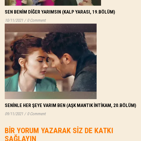
SEN BENIM DIĞER YARIMSIN (KALP YARASI, 19.BÖLÜM)
10/11/2021
/
0 Comment
SENINLE HER ŞEYE VARIM BEN (AŞK MANTIK İNTIKAM, 20.BÖLÜM)
09/11/2021
/
0 Comment
BIR YORUM YAZARAK SIZ DE KATKI
SAĞLAYIN