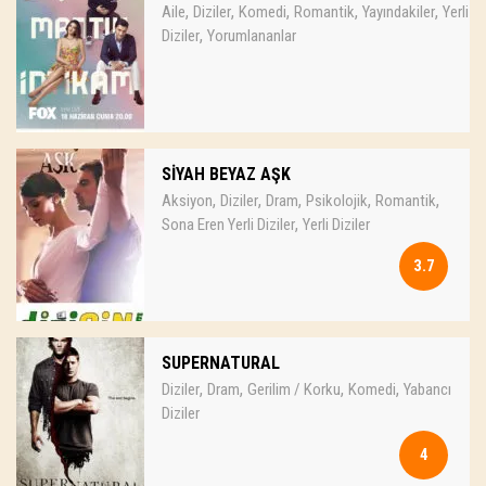
,
,
,
,
,
Aile
Diziler
Komedi
Romantik
Yayındakiler
Yerli
,
Diziler
Yorumlananlar
SİYAH BEYAZ AŞK
,
,
,
,
,
Aksiyon
Diziler
Dram
Psikolojik
Romantik
,
Sona Eren Yerli Diziler
Yerli Diziler
3.7
SUPERNATURAL
,
,
,
,
Diziler
Dram
Gerilim / Korku
Komedi
Yabancı
Diziler
4