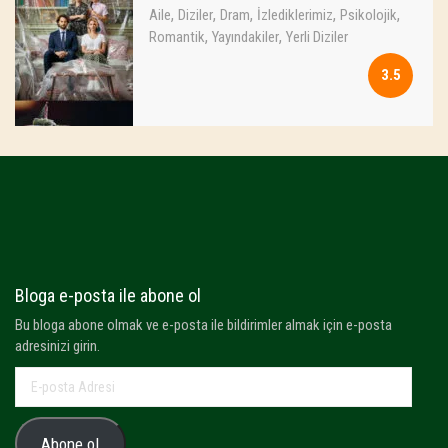
,
,
,
,
,
Aile
Diziler
Dram
İzlediklerimiz
Psikolojik
,
,
Romantik
Yayındakiler
Yerli Diziler
3.5
Bloga e-posta ile abone ol
Bu bloga abone olmak ve e-posta ile bildirimler almak için e-posta
adresinizi girin.
E-
posta
Adresi
Abone ol