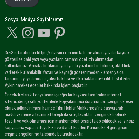
Sosyal Medya Sayfalarımız
X
Instagram
YouTube
Pinterest
DiziSin tarafından https://dizisin.com için kaleme alınan yazılar kaynak
gösterilse dahi yazı veya yazıların tamamı özel izin alınmadan
kullanılamaz. Ancak alıntılanan yazı ya da yazıların bir bölümü, aktif link
verilerek kullanılabilir. Yazarı ve kaynağı gösterilmeden kısmen ya da
tamamen yayınlanması şahsi haklara ve fikri haklara aykırılık teşkil eder.
Aykırı hareket edenler hakkında işlem başlatılır.
Öncelikli olarak kopyalanan içeriğin bir başkası tarafından internet
sitemizden çeşitli yöntemlerle kopyalanması durumunda, içeriğin de eser
olarak adlandırılması halinde Fikri Haklar Mahkemesi’ne başvurarak
maddi ve manevi tazminat talepli dava açılacaktır. İçeriğin delil olarak
tespiti ve yok olmaması için mahkemeden tespit talep edilecek ve izinsiz
kopyalama yapan siteye Fikir ve Sanat Eserleri Kanunu Ek 4 gereğince
erişime engellenme talebinde bulunulacaktır.