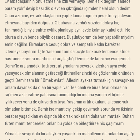
Ev arkadaşlarının onu ezmesine izin vermeyip “Ben ezik değilim sadece
param yok” deyip başı dik o evden çıktığında içimden helal olsun dedim.
Onun azmine, ev arkadaşlarının yaptıklarına rağmen pes etmeyip devam
etmesine bayıldım doğrusu. O babasına verdiği sözden dolayı hiç
tanımadığı biriyle sahte evlilik planlayıp aynı evde kalmayı kabul etti. Ne
olursa olsun bence büyük cesaret. Düşünüyorum da ben yapabilir miydim
emin değilim. Ekranlarda cesur, dobra ve sempatik kadın karakter
izlemeye bayılırım. İşte Yasemin tam da böyle bir karakter bence. Önce
hastanede sonra mantıcıda karşılaştığı Demir’e de lafını hiç esirgemedi.
Demir’le aralarındaki tatlı sert atışmalarını severek izlerken aynı evde
yaşayacak olmalarının getireceği ihtimaller zinciri de gözlerimin önünden
geçti. Demir tam bir “ örnek evlat”.
Ailesini ayakta tutmak için savaşırken
onlara dayanak da olan bir yapısı var.
Tez canlı ve biraz fevri olmasına
rağmen azar işitme pahasına tanımadığı bir insana yardım ettiğinde
iyiliksever yönü de çıkıverdi ortaya. Yasemin artık okulunu ailesine yük
olmadan bitirmek, Demir ise mantıcıyı çekip çevirmek zorunda ve ikisinin
beraber yaşadıkları ev dışında bir ortak noktaları daha var: mutfak! Buharı
tüten mantı tencereleri onları bu yolda da birleştirirse hiç şaşırmam.
Yılmazlar sevgi dolu bir aileyken yaşadıkları mahallenin de onlardan aşağı