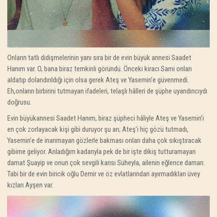
Onların tatlı didişmelerinin yanı sıra bir de evin büyük annesi Saadet
Hanım var. O, bana biraz temkinli göründü. Önceki kiracı Sami onları
aldatıp dolandırıldığı için olsa gerek Ateş ve Yasemin’e güvenmedi.
Eh,onların birbirini tutmayan ifadeleri, telaşlı hâlleri de şüphe uyandırıcıydı
doğrusu.
Evin büyükannesi Saadet Hanım, b
iraz şüpheci hâliyle Ateş ve Yasemin’i
en çok zorlayacak kişi gibi duruyor şu an; Ateş’i hiç gözü tutmadı,
Yasemin’e de inanmayan gözlerle bakması onları daha çok sıkıştıracak
gibime geliyor. Anladığım kadarıyla pek de bir işte dikiş tutturamayan
damat Şuayip ve onun çok sevgili karısı Süheyla, ailenin eğlence damarı.
Tabi bir de evin biricik oğlu Demir ve öz evlatlarından ayırmadıkları üvey
kızları Ayşen var.