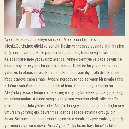
Ayşen, kusursuz bir aileye sahipken Ateş onun tam tersi,
ailesiz.Görünürde güçlü ve zengin. Deyim yerindeyse ağzında altın kaşıkla
doğmuş, büyümüş. Belki parası olmuş ama hiç baba sevgisi tatmamış.
Kalabalıklar içinde yapayalnız aslında. Anne özlemiyle ve baba sevgisine
hasret büyümüş yaralı bir çocuk o, bence. Belki de bu yüzdendir sürekli
güler yüzlü oluşu, sürekli karşısındaki onu sevsin diye tatlı dille kendini
ifade etmeye çabalaması. Ayşen’i neredeyse tacize varan bir ısrarla takip
ettiğini gördüğümde önce bu geldi aklıma. Yine de gerçek bir ilgi mi
Ateş’inki yoksa istediğini elde etmeye alışmış bir erkek çocuk şımarıklığı
mı anlayamadım. Aslında sevgisiz büyüyen çocuklar eksik büyürler. En
ufak bir sarsıntıda yıkılıverirler. Ateş’in her şeyle dalga geçmesi, hiçbir şeyi
umursamıyormuş gibi davranması bence sadece etrafına ördüğü bir
duvar. Sırf kimse onu sarsmasın, içindeki o yaralı, sevgiye muhtaç çocuğu
görmesin diye var o duvar. Ama Ayşen “ …bu bizim hayatımız” la biten