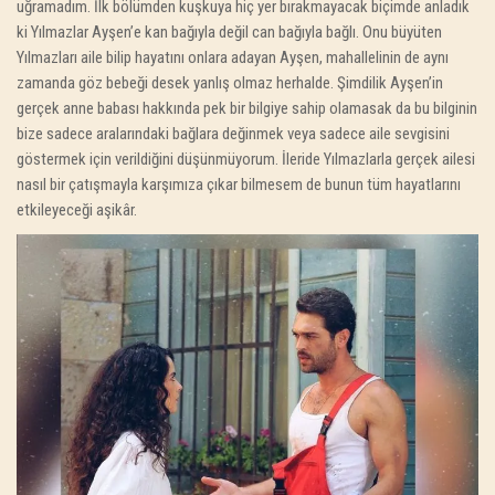
uğramadım. İlk bölümden kuşkuya hiç yer bırakmayacak biçimde anladık
ki Yılmazlar Ayşen’e kan bağıyla değil can bağıyla bağlı. Onu büyüten
Yılmazları aile bilip hayatını onlara adayan Ayşen, mahallelinin de aynı
zamanda göz bebeği desek yanlış olmaz herhalde. Şimdilik Ayşen’in
gerçek anne babası hakkında pek bir bilgiye sahip olamasak da bu bilginin
bize sadece aralarındaki bağlara değinmek veya sadece aile sevgisini
göstermek için verildiğini düşünmüyorum. İleride Yılmazlarla gerçek ailesi
nasıl bir çatışmayla karşımıza çıkar bilmesem de bunun tüm hayatlarını
etkileyeceği aşikâr.