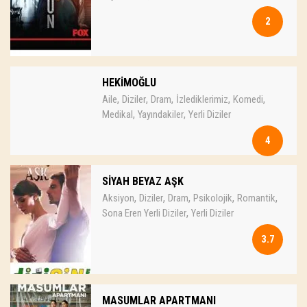
2
HEKİMOĞLU
,
,
,
,
,
Aile
Diziler
Dram
İzlediklerimiz
Komedi
,
,
Medikal
Yayındakiler
Yerli Diziler
4
SİYAH BEYAZ AŞK
,
,
,
,
,
Aksiyon
Diziler
Dram
Psikolojik
Romantik
,
Sona Eren Yerli Diziler
Yerli Diziler
3.7
MASUMLAR APARTMANI