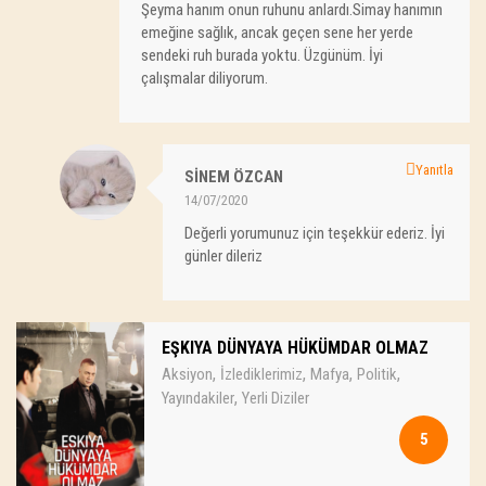
Şeyma hanım onun ruhunu anlardı.Simay hanımın
emeğine sağlık, ancak geçen sene her yerde
sendeki ruh burada yoktu. Üzgünüm. İyi
çalışmalar diliyorum.
Yanıtla
SINEM ÖZCAN
14/07/2020
Değerli yorumunuz için teşekkür ederiz. İyi
günler dileriz
EŞKIYA DÜNYAYA HÜKÜMDAR OLMAZ
,
,
,
,
Aksiyon
İzlediklerimiz
Mafya
Politik
,
Yayındakiler
Yerli Diziler
5