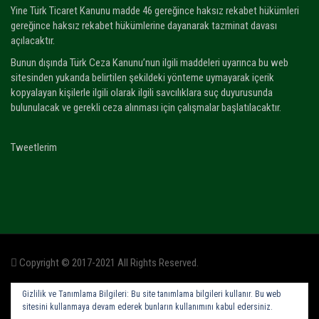
Yine Türk Ticaret Kanunu madde 46 gereğince haksız rekabet hükümleri
gereğince haksız rekabet hükümlerine dayanarak tazminat davası
açılacaktır.
Bunun dışında Türk Ceza Kanunu’nun ilgili maddeleri uyarınca bu web
sitesinden yukarıda belirtilen şekildeki yönteme uymayarak içerik
kopyalayan kişilerle ilgili olarak ilgili savcılıklara suç duyurusunda
bulunulacak ve gerekli ceza alınması için çalışmalar başlatılacaktır.
Tweetlerim
Copyright © 2017-2021 All Rights Reserved.
Gizlilik ve Tanımlama Bilgileri: Bu site tanımlama bilgileri kullanır. Bu web
sitesini kullanmaya devam ederek bunların kullanımını kabul edersiniz.