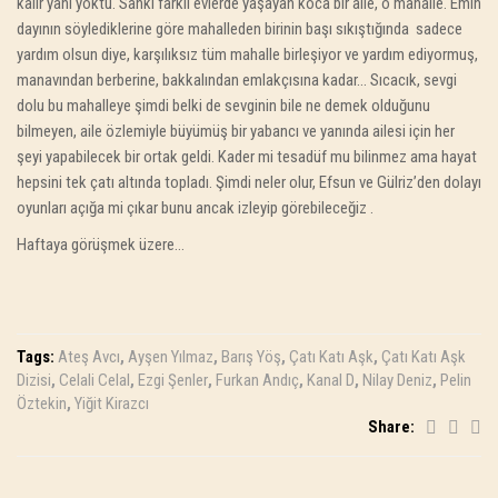
kalır yanı yoktu. Sanki farklı evlerde yaşayan koca bir aile, o mahalle. Emin
dayının söylediklerine göre mahalleden birinin başı sıkıştığında sadece
yardım olsun diye, karşılıksız tüm mahalle birleşiyor ve yardım ediyormuş,
manavından berberine, bakkalından emlakçısına kadar… Sıcacık, sevgi
dolu bu mahalleye şimdi belki de sevginin bile ne demek olduğunu
bilmeyen, aile özlemiyle büyümüş bir yabancı ve yanında ailesi için her
şeyi yapabilecek bir ortak geldi. Kader mi tesadüf mu bilinmez ama hayat
hepsini tek çatı altında topladı. Şimdi neler olur, Efsun ve Gülriz’den dolayı
oyunları açığa mi çıkar bunu ancak izleyip görebileceğiz .
Haftaya görüşmek üzere…
Tags:
Ateş Avcı
,
Ayşen Yılmaz
,
Barış Yöş
,
Çatı Katı Aşk
,
Çatı Katı Aşk
Dizisi
,
Celali Celal
,
Ezgi Şenler
,
Furkan Andıç
,
Kanal D
,
Nilay Deniz
,
Pelin
Öztekin
,
Yiğit Kirazcı
Share: