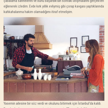
çabalama sahnelerini ve bunu başardıktan sonraki atışmalarını gerçekten
eğlenerek izledim. Evde kırk yıllık evliymiş gibi çorap kavgası yaptıklarında
kahkahalarıma hakim olamadığımı itiraf etmeliyim.
Yasemin ailesine bir söz verdi ve okulunu bitirmek için İstanbul’da kaldı.