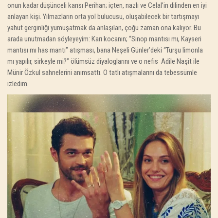
onun kadar düşünceli karısı Perihan; içten, nazlı ve Celal’in dilinden en iyi
anlayan kişi. Yılmazların orta yol bulucusu, oluşabilecek bir tartışmayı
yahut gerginliği yumuşatmak da anlaşılan, çoğu zaman ona kalıyor. Bu
arada unutmadan söyleyeyim: Karı kocanın; “Sinop mantısı mı, Kayseri
mantısı mı has mantı” atışması, bana Neşeli Günler’deki “Turşu limonla
mı yapılır, sirkeyle mi?” ölümsüz diyaloglarını ve o nefis Adile Naşit ile
Münir Özkul sahnelerini anımsattı. O tatlı atışmalarını da tebessümle
izledim.