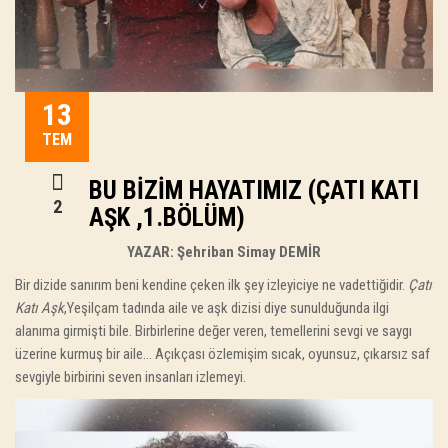
13
TEM
BU BIZIM HAYATIMIZ (ÇATI KATI
2
AŞK ,1.BÖLÜM)
YAZAR:
Şehriban Simay DEMİR
Bir dizide sanırım beni kendine çeken ilk şey izleyiciye ne vadettiğidir.
Çatı
Katı Aşk
,
Yeşilçam tadında aile ve aşk dizisi diye sunulduğunda ilgi
alanıma girmişti bile. Birbirlerine değer veren, temellerini sevgi ve saygı
üzerine kurmuş bir aile… Açıkçası özlemişim sıcak, oyunsuz, çıkarsız saf
sevgiyle birbirini seven insanları izlemeyi.