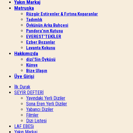
Yakın Markaj
Matruşka
Rüzgâr Estirenler & Fırtına Koparanlar
Tadımlık
Öykünün Arka Bahçesi
Pandora’nın Kutusu
EVEREST’TEKİLER
Ezber Bozanlar
Lavanta Kokusu
Hakkımızda
dizi’Sin Öyküsü
Künye
Bize Ulaşın
Üye Girişi
İlk Durak
SEYİR DEFTERİ
Yayındaki Yerli Diziler
Sona Eren Yerli Diziler
Yabancı Diziler
Filmler
Dizi Listesi
LAF EBESi
Yakın Markaj