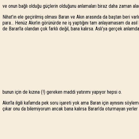
ve onun bağlı olduğu güçlerin olduğunu anlamaları biraz daha zaman alac
Nihat’ın ele geçirilmiş olması Baran ve Akın arasında da baştan beri varl
para… Henüz Akın’ın görünürde ne iş yaptığını tam anlayamasam da asıl ka
de Baran’la olandan çok farklı değil, bana kalırsa. Aslı’ya gerçek anlam
bunun için de kızına (!) gereken maddi yatırımı yapıyor hepsi o.
Akın’la ilgili kafamda pek soru işareti yok ama Baran için aynısını söy
çıkar onu da bilemiyorum ancak bana kalırsa Baran’da oturmayan yerler va