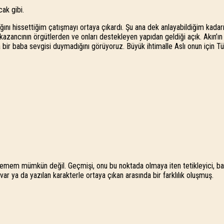
ak gibi.
ığını hissettiğim çatışmayı ortaya çıkardı. Şu ana dek anlayabildiğim kadar
zancının örgütlerden ve onları destekleyen yapıdan geldiği açık. Akın’ın p
da bir baba sevgisi duymadığını görüyoruz. Büyük ihtimalle Aslı onun için T
lememem mümkün değil. Geçmişi, onu bu noktada olmaya iten tetikleyici, bağ
r ya da yazılan karakterle ortaya çıkan arasında bir farklılık oluşmuş.