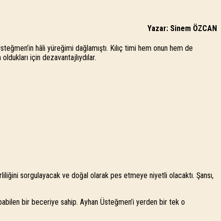
Yazar:
Sinem ÖZCAN
steğmen’in hâli yüreğimi dağlamıştı. Kılıç timi hem onun hem de
ldukları için dezavantajlıydılar.
liğini sorgulayacak ve doğal olarak pes etmeye niyetli olacaktı. Şansı,
yapabilen bir beceriye sahip. Ayhan Üsteğmen’i yerden bir tek o