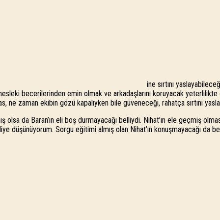
ine sırtını yaslayabilec
n mesleki becerilerinden emin olmak ve arkadaşlarını koruyacak yeterlilik
yas, ne zaman ekibin gözü kapalıyken bile güveneceği, rahatça sırtını yasla
mış olsa da Baran’ın eli boş durmayacağı belliydi. Nihat’ın ele geçmiş olma
iye düşünüyorum. Sorgu eğitimi almış olan Nihat’ın konuşmayacağı da belli