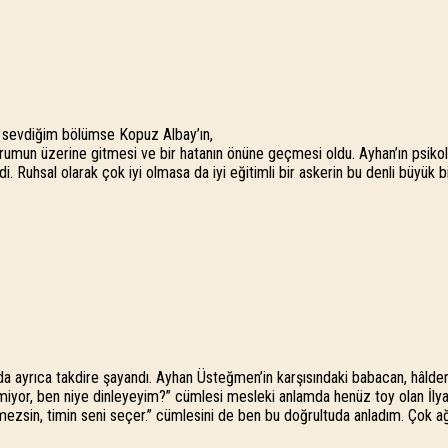
ve sevdiğim bölümse Kopuz Albay’ın,
umun üzerine gitmesi ve bir hatanın önüne geçmesi oldu. Ayhan’ın psikoloj
i. Ruhsal olarak çok iyi olmasa da iyi eğitimli bir askerin bu denli büyük 
 da ayrıca takdire şayandı. Ayhan Üsteğmen’in karşısındaki babacan, hâlde
miyor, ben niye dinleyeyim?” cümlesi mesleki anlamda henüz toy olan İlyas 
ezsin, timin seni seçer.” cümlesini de ben bu doğrultuda anladım. Çok ağ