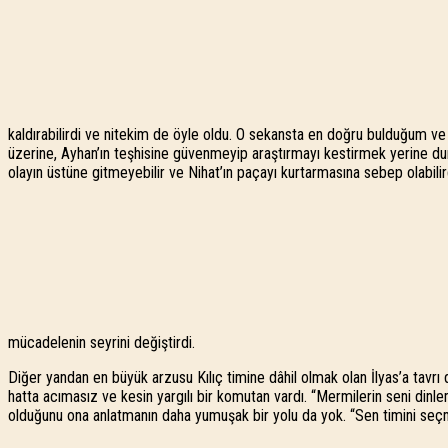
kaldırabilirdi ve nitekim de öyle oldu. O sekansta en doğru bulduğum 
üzerine, Ayhan’ın teşhisine güvenmeyip araştırmayı kestirmek yerine dur
olayın üstüne gitmeyebilir ve Nihat’ın paçayı kurtarmasına sebep olabilird
mücadelenin seyrini değiştirdi.
Diğer yandan en büyük arzusu Kılıç timine dâhil olmak olan İlyas’a tavrı
hatta acımasız ve kesin yargılı bir komutan vardı. “Mermilerin seni dinle
olduğunu ona anlatmanın daha yumuşak bir yolu da yok. “Sen timini seçm