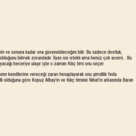
eğini ve sonuna kadar ona güvenebileceğini bilir. Bu sadece dostluk,
te olduğunu bilmek zorundadır. İlyas ise istekli ama henüz çok acemi… Bu
yacağı beceriye ulaşır işte o zaman Kılıç timi onu seçer.
sının kendilerine vereceği zararı hesaplayarak onu şimdilik feda
 olduğuna göre Kopuz Albay’ın ve Kılıç timinin Nihat’ın arkasında Baran