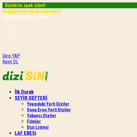
Dizilerin
ayak izleri!
Yazmazsam eksik kalacaktı!
İzlediğinizin de ötesinde...
Giriş YAP
Kayıt OL
İlk Durak
SEYİR DEFTERİ
Yayındaki Yerli Diziler
Sona Eren Yerli Diziler
Yabancı Diziler
Filmler
Dizi Listesi
LAF EBESi