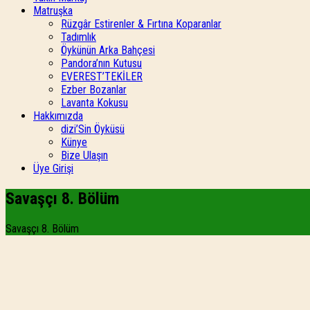
Matruşka
Rüzgâr Estirenler & Fırtına Koparanlar
Tadımlık
Öykünün Arka Bahçesi
Pandora’nın Kutusu
EVEREST’TEKİLER
Ezber Bozanlar
Lavanta Kokusu
Hakkımızda
dizi’Sin Öyküsü
Künye
Bize Ulaşın
Üye Girişi
Savaşçı 8. Bölüm
Savaşçı 8. Bölüm