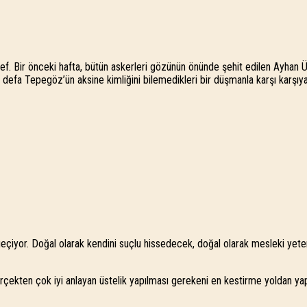
. Bir önceki hafta, bütün askerleri gözünün önünde şehit edilen Ayhan Ü
efa Tepegöz’ün aksine kimliğini bilemedikleri bir düşmanla karşı karşıya o
çiyor. Doğal olarak kendini suçlu hissedecek, doğal olarak mesleki yeterli
i gerçekten çok iyi anlayan üstelik yapılması gerekeni en kestirme yoldan 