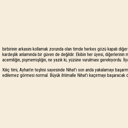
birbirinin arkasını kollamak zorunda olan timde herkes gözü kapalı diğer
kardeşlik anlamında bir güven de değildir. Ekibin her üyesi, diğerlerini
acemiliğin, pişmemişliğin, ne yazık ki, yüzüne vurulması gerekiyordu. İl
Kılıç timi, Ayhan’ın teşhisi sayesinde Nihat’ı son anda yakalamayı başar
edilemez görmesi normal. Büyük ihtimalle Nihat’ı kaçırmayı başaracak d