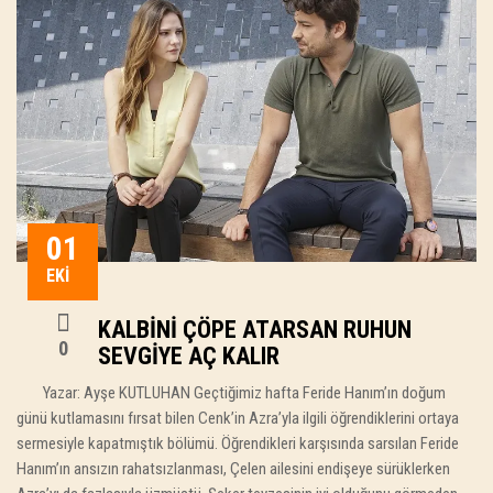
01
EKI
KALBINI ÇÖPE ATARSAN RUHUN
0
SEVGIYE AÇ KALIR
Yazar: Ayşe KUTLUHAN Geçtiğimiz hafta Feride Hanım’ın doğum
günü kutlamasını fırsat bilen Cenk’in Azra’yla ilgili öğrendiklerini ortaya
sermesiyle kapatmıştık bölümü. Öğrendikleri karşısında sarsılan Feride
Hanım’ın ansızın rahatsızlanması, Çelen ailesini endişeye sürüklerken