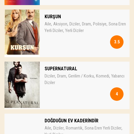
KURŞUN
,
,
,
,
,
Aile
Aksiyon
Diziler
Dram
Polisiye
Sona Eren
,
Yerli Diziler
Yerli Diziler
3.5
SUPERNATURAL
,
,
,
,
Diziler
Dram
Gerilim / Korku
Komedi
Yabancı
Diziler
4
DOĞDUĞUN EV KADERİNDİR
,
,
,
,
Aile
Diziler
Romantik
Sona Eren Yerli Diziler