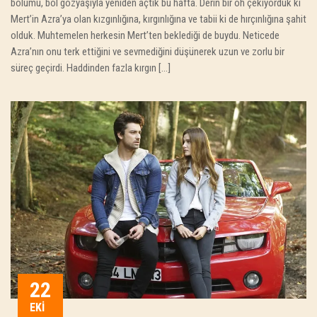
bölümü, bol gözyaşıyla yeniden açtık bu hafta. Derin bir oh çekiyorduk ki
Mert’in Azra’ya olan kızgınlığına, kırgınlığına ve tabii ki de hırçınlığına şahit
olduk. Muhtemelen herkesin Mert’ten beklediği de buydu. Neticede
Azra’nın onu terk ettiğini ve sevmediğini düşünerek uzun ve zorlu bir
süreç geçirdi. Haddinden fazla kırgın […]
22
EKI