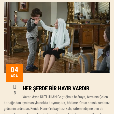
04
ARA
HER ŞERDE BIR HAYIR VARDIR
3
Yazar: Ayşe KUTLUHAN Geçtiğimiz haftaya, Azra’nın Çelen
konağından ayrılmasıyla nokta koymuştuk, bölüme. Onun sessiz sedasız
gidişinin ardından, Feride Hanım’ın kayıtsız kalıp sitem edişine ben de