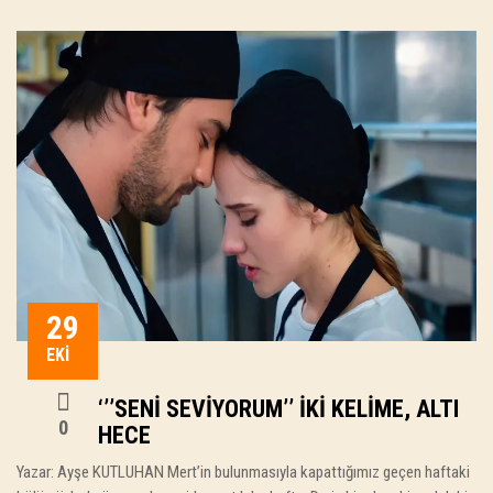
29
EKI
‘’’SENI SEVIYORUM’’ İKI KELIME, ALTI
0
HECE
Yazar: Ayşe KUTLUHAN Mert’in bulunmasıyla kapattığımız geçen haftaki