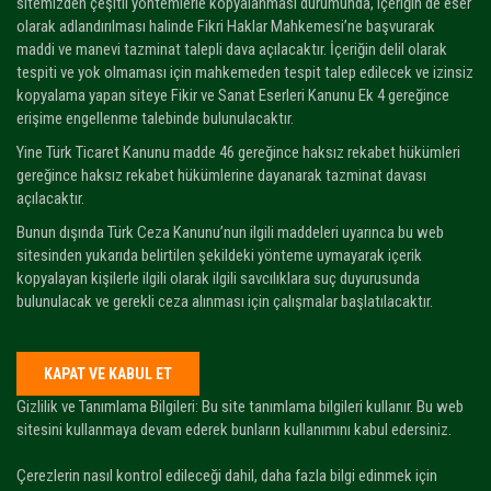
sitemizden çeşitli yöntemlerle kopyalanması durumunda, içeriğin de eser
olarak adlandırılması halinde Fikri Haklar Mahkemesi’ne başvurarak
maddi ve manevi tazminat talepli dava açılacaktır. İçeriğin delil olarak
tespiti ve yok olmaması için mahkemeden tespit talep edilecek ve izinsiz
kopyalama yapan siteye Fikir ve Sanat Eserleri Kanunu Ek 4 gereğince
erişime engellenme talebinde bulunulacaktır.
Yine Türk Ticaret Kanunu madde 46 gereğince haksız rekabet hükümleri
gereğince haksız rekabet hükümlerine dayanarak tazminat davası
açılacaktır.
Bunun dışında Türk Ceza Kanunu’nun ilgili maddeleri uyarınca bu web
sitesinden yukarıda belirtilen şekildeki yönteme uymayarak içerik
kopyalayan kişilerle ilgili olarak ilgili savcılıklara suç duyurusunda
bulunulacak ve gerekli ceza alınması için çalışmalar başlatılacaktır.
Gizlilik ve Tanımlama Bilgileri: Bu site tanımlama bilgileri kullanır. Bu web
sitesini kullanmaya devam ederek bunların kullanımını kabul edersiniz.
Çerezlerin nasıl kontrol edileceği dahil, daha fazla bilgi edinmek için