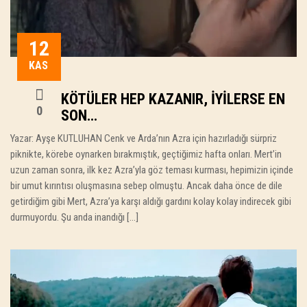
12
KAS
KÖTÜLER HEP KAZANIR, İYILERSE EN
0
SON…
Yazar: Ayşe KUTLUHAN Cenk ve Arda’nın Azra için hazırladığı sürpriz
piknikte, körebe oynarken bırakmıştık, geçtiğimiz hafta onları. Mert’in
uzun zaman sonra, ilk kez Azra’yla göz teması kurması, hepimizin içinde
bir umut kırıntısı oluşmasına sebep olmuştu. Ancak daha önce de dile
getirdiğim gibi Mert, Azra’ya karşı aldığı gardını kolay kolay indirecek gibi
durmuyordu. Şu anda inandığı […]