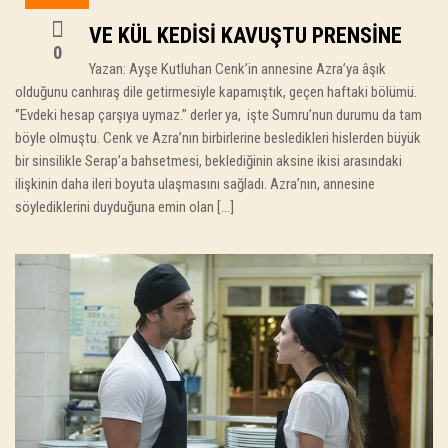
VE KÜL KEDISI KAVUŞTU PRENSINE
0
Yazan: Ayşe Kutluhan Cenk’in annesine Azra’ya âşık
olduğunu canhıraş dile getirmesiyle kapamıştık, geçen haftaki bölümü.
‘’Evdeki hesap çarşıya uymaz.’’ derler ya, işte Sumru’nun durumu da tam
böyle olmuştu. Cenk ve Azra’nın birbirlerine besledikleri hislerden büyük
bir sinsilikle Serap’a bahsetmesi, beklediğinin aksine ikisi arasındaki
ilişkinin daha ileri boyuta ulaşmasını sağladı. Azra’nın, annesine
söylediklerini duyduğuna emin olan […]