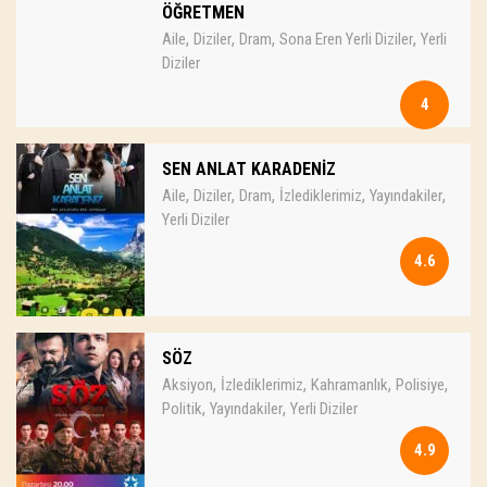
ÖĞRETMEN
,
,
,
,
Aile
Diziler
Dram
Sona Eren Yerli Diziler
Yerli
Diziler
4
SEN ANLAT KARADENİZ
,
,
,
,
,
Aile
Diziler
Dram
İzlediklerimiz
Yayındakiler
Yerli Diziler
4.6
SÖZ
,
,
,
,
Aksiyon
İzlediklerimiz
Kahramanlık
Polisiye
,
,
Politik
Yayındakiler
Yerli Diziler
4.9