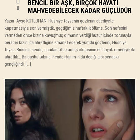
BENCIL BIR AŞK, BIRÇOK HAYATI
0
MAHVEDEBILECEK KADAR GÜÇLÜDÜR
Yazar: Ayşe KUTLUHAN Hüsniye teyzenin gözlerini ebediyete
kapatmasıyla son vermiştik, geçtiğimiz haftaki bölüme. Son nefesini
vermeden önce kızına kavuşmuş olmanın verdiği huzur içinde torunuyla
beraber kızını da ahretliğine emanet ederek yumdu gözlerini, Hüsniye
teyze. Birisinin sende, candan öte kardeş olmasının en büyük örneğiydi iki
ahretlik… Bir başka tabirle, Feride Hanım’ın da dediği gibi sendeki
gençliğindi, […]