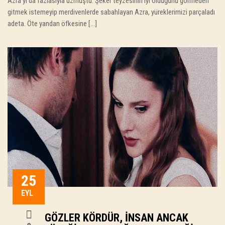
Azra’yı da fazlasıyla üzmüştü. Şeker teyzesinin iyi olduğunu görmeden
gitmek istemeyip merdivenlerde sabahlayan Azra, yüreklerimizi parçaladı
adeta. Öte yandan öfkesine […]
25
EYL
GÖZLER KÖRDÜR, İNSAN ANCAK