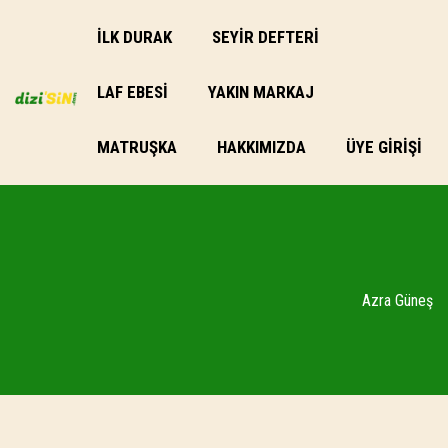
İLK DURAK
SEYİR DEFTERİ
LAF EBESI
YAKIN MARKAJ
MATRUŞKA
HAKKIMIZDA
ÜYE GIRIŞI
Azra Güneş