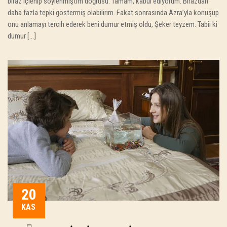
biraz içlenip söylenmiştim doğrusu. Tamam, kabul ediyorum. Birazdan
daha fazla tepki göstermiş olabilirim. Fakat sonrasında Azra’yla konuşup
onu anlamayı tercih ederek beni dumur etmiş oldu, Şeker teyzem. Tabii ki
dumur […]
20
KAS