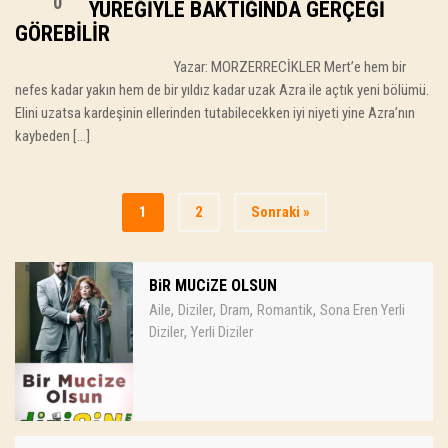
0
YÜREĞIYLE BAKTIĞINDA GERÇEĞI
GÖREBILIR
Yazar: MORZERRECİKLER Mert’e hem bir
nefes kadar yakın hem de bir yıldız kadar uzak Azra ile açtık yeni bölümü.
Elini uzatsa kardeşinin ellerinden tutabilecekken iyi niyeti yine Azra’nın
kaybeden […]
1
2
Sonraki »
BiR MUCiZE OLSUN
,
,
,
,
Aile
Diziler
Dram
Romantik
Sona Eren Yerli
,
Diziler
Yerli Diziler