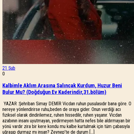
21
Şub
0
Kalbimle Aklım Arasına Salıncak Kurdum, Huzur Beni
Bulur Mu? (Doğduğun Ev Kaderindir,31.bölüm)
YAZAR :Şehriban Simay DEMİR Vicdan ruhun pusulasıdır bana göre. O
nereye yönlendirirse ruhu,beden de oraya gider. Onun verdiği acı
fiziksel olarak dindirilemez, ruhen hissedilir, ruhen yaşanır. Vicdan
azabının insanı uyutmayan, yedirmeyen hatta nefes bile aldırmayan bir
yönü vardır zira bir kere kondu mu kalbe kurtulmak için tüm çabasıyla
uğraşıp durmaz mı insan? Zeynep’te de durum […]