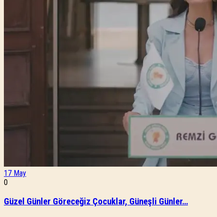
17
May
0
Güzel Günler Göreceğiz Çocuklar, Güneşli Günler…