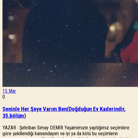
15
Mar
0
Seninle Her Şeye Varım Ben(Doğduğun Ev Kaderindir,
35.bölüm)
YAZAR : Şehriban Simay DEMİR Yaşamımızın yaptığımız seçimlere
göre şekillendiği kanısındayım ve iyi ya da kötü bu seçimlerin