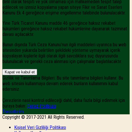
delil olarak tespiti ve yok olmaması için mahkemeden tespit talep
edilecek ve izinsiz kopyalama yapan siteye Fikir ve Sanat Eserleri
Kanunu Ek 4 gereğince erişime engellenme talebinde bulunulacaktır.
Yine Türk Ticaret Kanunu madde 46 gereğince haksız rekabet
hükümleri gereğince haksız rekabet hükümlerine dayanarak tazminat
davası açılacaktır.
Bunun dışında Türk Ceza Kanunu’nun ilgili maddeleri uyarınca bu web
sitesinden yukarıda belirtilen şekildeki yönteme uymayarak içerik
kopyalayan kişilerle ilgili olarak ilgili savcılıklara suç duyurusunda
bulunulacak ve gerekli ceza alınması için çalışmalar başlatılacaktır.
Gizlilik ve Tanımlama Bilgileri: Bu site tanımlama bilgileri kullanır. Bu
web sitesini kullanmaya devam ederek bunların kullanımını kabul
edersiniz.
Çerezlerin nasıl kontrol edileceği dahil, daha fazla bilgi edinmek için
buraya bakın:
Çerez Politikası
Tweetlerim
Copyright © 2017-2021 All Rights Reserved.
Kişisel Veri Gizliliği Politikası