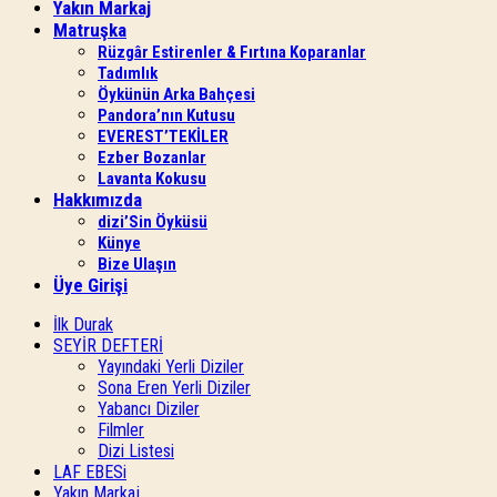
Yakın Markaj
Matruşka
Rüzgâr Estirenler & Fırtına Koparanlar
Tadımlık
Öykünün Arka Bahçesi
Pandora’nın Kutusu
EVEREST’TEKİLER
Ezber Bozanlar
Lavanta Kokusu
Hakkımızda
dizi’Sin Öyküsü
Künye
Bize Ulaşın
Üye Girişi
İlk Durak
SEYİR DEFTERİ
Yayındaki Yerli Diziler
Sona Eren Yerli Diziler
Yabancı Diziler
Filmler
Dizi Listesi
LAF EBESi
Yakın Markaj