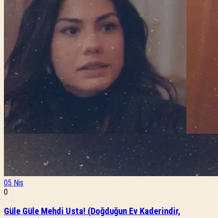
05
Nis
0
Güle Güle Mehdi Usta! (Doğduğun Ev Kaderindir,