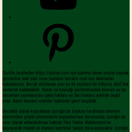
Pinterest
DiziSin tarafından https://dizisin.com için kaleme alınan yazılar kaynak
gösterilse dahi yazı veya yazıların tamamı özel izin alınmadan
kullanılamaz. Ancak alıntılanan yazı ya da yazıların bir bölümü, aktif link
verilerek kullanılabilir. Yazarı ve kaynağı gösterilmeden kısmen ya da
tamamen yayınlanması şahsi haklara ve fikri haklara aykırılık teşkil
eder. Aykırı hareket edenler hakkında işlem başlatılır.
Öncelikli olarak kopyalanan içeriğin bir başkası tarafından internet
sitemizden çeşitli yöntemlerle kopyalanması durumunda, içeriğin de
eser olarak adlandırılması halinde Fikri Haklar Mahkemesi’ne
başvurarak maddi ve manevi tazminat talepli dava açılacaktır. İçeriğin