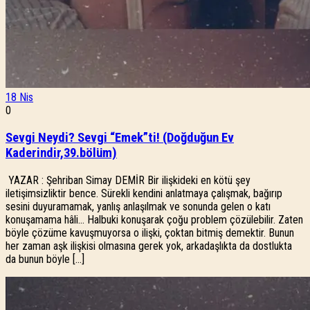
18
Nis
0
Sevgi Neydi? Sevgi “Emek”ti! (Doğduğun Ev
Kaderindir,39.bölüm)
YAZAR : Şehriban Simay DEMİR Bir ilişkideki en kötü şey
iletişimsizliktir bence. Sürekli kendini anlatmaya çalışmak, bağırıp
sesini duyuramamak, yanlış anlaşılmak ve sonunda gelen o katı
konuşamama hâli… Halbuki konuşarak çoğu problem çözülebilir. Zaten
böyle çözüme kavuşmuyorsa o ilişki, çoktan bitmiş demektir. Bunun
her zaman aşk ilişkisi olmasına gerek yok, arkadaşlıkta da dostlukta
da bunun böyle […]