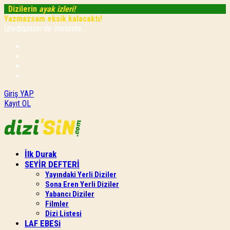
Dizilerin
ayak izleri!
Yazmazsam eksik kalacaktı!
İzlediğinizin de ötesinde...
Giriş YAP
Kayıt OL
İlk Durak
SEYİR DEFTERİ
Yayındaki Yerli Diziler
Sona Eren Yerli Diziler
Yabancı Diziler
Filmler
Dizi Listesi
LAF EBESi