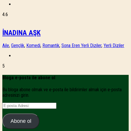
4.6
İNADINA AŞK
Aile
,
Gençlik
,
Komedi
,
Romantik
,
Sona Eren Yerli Diziler
,
Yerli Diziler
5
Bloga e-posta ile abone ol
Bu bloga abone olmak ve e-posta ile bildirimler almak için e-posta
adresinizi girin.
E-
posta
Adresi
Abone ol