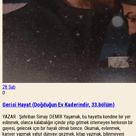
28
Şub
0
Gerisi Hayat (Doğduğun Ev Kaderindir, 33.bölüm)
YAZAR : Şehriban Simay DEMİR Yaşamak, bu hayatta kendine bir yer
edinmek, olanca kalabalığın içinde yitip gitmek istemeyen herkesin bir
gayesi, gelecek için bir hayali olmalı bence. Okumak, evlenmek,
kariyer yapmak yahut dünyayı gezmek, kitap yazmak, bilinmeyeni