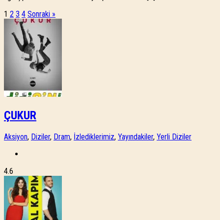
1
2
3
4
Sonraki »
ÇUKUR
Aksiyon
,
Diziler
,
Dram
,
İzlediklerimiz
,
Yayındakiler
,
Yerli Diziler
4.6