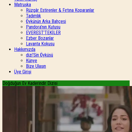
Matruşka
Rüzgâr Estirenler & Fırtına Koparanlar
Tadımlık
Öykünün Arka Bahçesi
Pandora’nın Kutusu
EVEREST’TEKİLER
Ezber Bozanlar
Lavanta Kokusu
Hakkımızda
dizi’Sin Öyküsü
Künye
Bize Ulaşın
Üye Girişi
Doğduğun Ev Kaderindir Dizisi