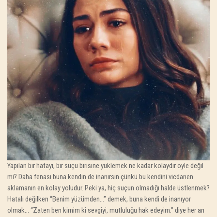
Yapılan bir hatayı, bir suçu birisine yüklemek ne kadar kolaydır öyle değil
mi? Daha fenası buna kendin de inanırsın çünkü bu kendini vicdanen
aklamanın en kolay yoludur. Peki ya, hiç suçun olmadığı halde üstlenmek?
Hatalı değilken “Benim yüzümden…” demek, buna kendi de inanıyor
olmak… “Zaten ben kimim ki sevgiyi, mutluluğu hak edeyim.” diye her an