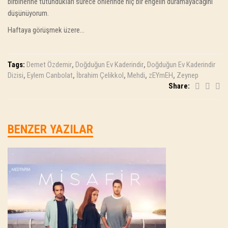
birbirlerine tutundukları sürece önlerinde hiç bir engelin duramayacağını
düşünüyorum.
Haftaya görüşmek üzere…
Tags:
Demet Özdemir
,
Doğduğun Ev Kaderindir
,
Doğduğun Ev Kaderindir
Dizisi
,
Eylem Canbolat
,
İbrahim Çelikkol
,
Mehdi
,
zEYmEH
,
Zeynep
Share:
BENZER YAZILAR