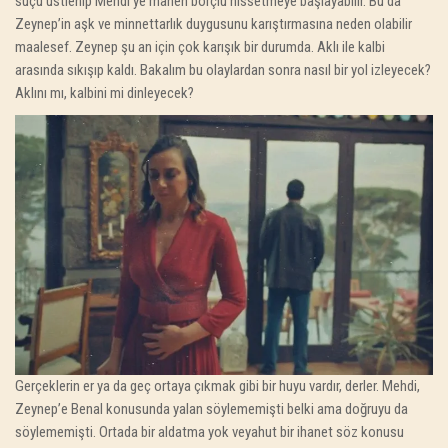
suçu üstlenip Mehdi’ye manen borçlu hissetmeye başlayabilir. Bu da
Zeynep’in aşk ve minnettarlık duygusunu karıştırmasına neden olabilir
maalesef. Zeynep şu an için çok karışık bir durumda. Aklı ile kalbi
arasında sıkışıp kaldı. Bakalım bu olaylardan sonra nasıl bir yol izleyecek?
Aklını mı, kalbini mi dinleyecek?
Gerçeklerin er ya da geç ortaya çıkmak gibi bir huyu vardır, derler. Mehdi,
Zeynep’e Benal konusunda yalan söylememişti belki ama doğruyu da
söylememişti. Ortada bir aldatma yok veyahut bir ihanet söz konusu