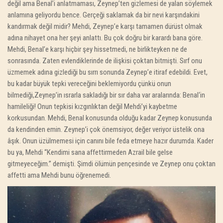
değil ama Benal’i anlatmaması, Zeynep’ten gizlemesi de yalan söylemek
anlamına geliyordu bence. Gerçeği saklamak da bir nevi karşındakini
kandırmak değil midir? Mehdi, Zeynep’e karşı tamamen dürüst olmak
adına nihayet ona her şeyi anlattı. Bu çok doğru bir karardı bana göre.
Mehdi, Benal’e karşı hiçbir şey hissetmedi, ne birlikteyken ne de
sonrasında. Zaten evlendiklerinde de ilişkisi çoktan bitmişti. Sırf onu
üzmemek adına gizlediği bu sırrı sonunda Zeynep’e itiraf edebildi. Evet,
bu kadar büyük tepki vereceğini beklemiyordu çünkü onun
bilmediği,Zeynep’in ısrarla sakladığı bir sır daha var aralarında: Benal‘in
hamileliği! Onun tepkisi kızgınlıktan değil Mehdi’yi kaybetme
korkusundan. Mehdi, Benal konusunda olduğu kadar Zeynep konusunda
da kendinden emin. Zeynep’i çok önemsiyor, değer veriyor üstelik ona
âşık. Onun üzülmemesi için canını bile feda etmeye hazır durumda. Kader
bu ya, Mehdi “Kendimi sana affettirmeden Azrail bile gelse
gitmeyeceğim.” demişti. Şimdi ölümün pençesinde ve Zeynep onu çoktan
affetti ama Mehdi bunu öğrenemedi.