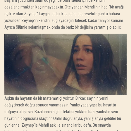
Bayram yüzünden ölüm döşeğinde olan Mehdi için de kendini
cezalandırmaktan kaçınmayacaktır. Öte yandan Mehdi’nin hep “bir ayağı
eşikte olan Zeynep” kaygısı da bir kez daha depreşebilir çünkü babası
yüzünden Zeynep’in kendini suçlayacağını bilecek kadar tanıyor karısını.
Ayrıca ölümle selamlaşmak onda da bariz bir değişim yaratmış olabilir.
Aşkın da hayatın da bir matematiği yoktur. Birkaç sayının yerini
değiştirerek doğru sonuca varamazsın. Yanlış yapa yapa bu hayatta
doğruya ulaşırsın. Bazılarının hiçbir telafisi yokken bazı yanlışlar seni
hayatının doğrusuna ulaştırır. Onlar doğrularıyla, yanlışlarıyla geldiler bu
günlerine. Zeynep’le Mehdi aşk ile sınandılar bu defa. Bu sınavda