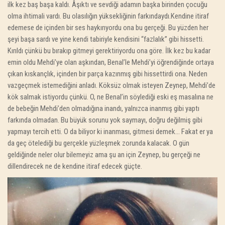
ilk kez baş başa kaldı. Âşıktı ve sevdiği adamın başka birinden çocuğu
olma ihtimali vardı. Bu olasılığın yüksekliğinin farkındaydı.Kendine itiraf
edemese de içinden bir ses haykırıyordu ona bu gerçeği. Bu yüzden her
şeyi başa sardı ve yine kendi tabiriyle kendisini “fazlalık” gibi hissetti.
Kırıldı çünkü bu bırakıp gitmeyi gerektiriyordu ona göre. İlk kez bu kadar
emin oldu Mehdi’ye olan aşkından, Benal’le Mehdi’yi öğrendiğinde ortaya
çıkan kıskançlık, içinden bir parça kazınmış gibi hissettirdi ona. Neden
vazgeçmek istemediğini anladı. Köksüz olmak isteyen Zeynep, Mehdi’de
kök salmak istiyordu çünkü. O, ne Benal’in söylediği eski eş masalına ne
de bebeğin Mehdi’den olmadığına inandı, yalnızca inanmış gibi yaptı
farkında olmadan. Bu büyük sorunu yok saymayı, doğru değilmiş gibi
yapmayı tercih etti. O da biliyor ki inanması, gitmesi demek… Fakat er ya
da geç ötelediği bu gerçekle yüzleşmek zorunda kalacak. O gün
geldiğinde neler olur bilemeyiz ama şu an için Zeynep, bu gerçeği ne
dillendirecek ne de kendine itiraf edecek güçte.