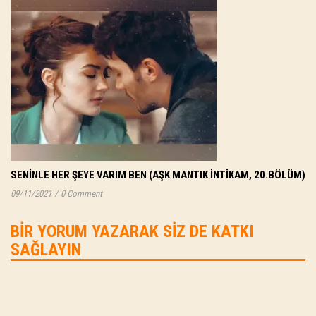
SENINLE HER ŞEYE VARIM BEN (AŞK MANTIK İNTIKAM, 20.BÖLÜM)
09/11/2021
/
0 Comment
BIR YORUM YAZARAK SIZ DE KATKI
SAĞLAYIN