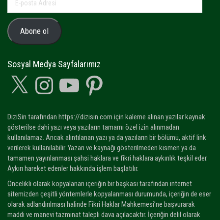
posta
Adresi
Abone ol
Sosyal Medya Sayfalarımız
X
Instagram
YouTube
Pinterest
DiziSin tarafından https://dizisin.com için kaleme alınan yazılar kaynak
gösterilse dahi yazı veya yazıların tamamı özel izin alınmadan
kullanılamaz. Ancak alıntılanan yazı ya da yazıların bir bölümü, aktif link
verilerek kullanılabilir. Yazarı ve kaynağı gösterilmeden kısmen ya da
tamamen yayınlanması şahsi haklara ve fikri haklara aykırılık teşkil eder.
Aykırı hareket edenler hakkında işlem başlatılır.
Öncelikli olarak kopyalanan içeriğin bir başkası tarafından internet
sitemizden çeşitli yöntemlerle kopyalanması durumunda, içeriğin de eser
olarak adlandırılması halinde Fikri Haklar Mahkemesi’ne başvurarak
maddi ve manevi tazminat talepli dava açılacaktır. İçeriğin delil olarak