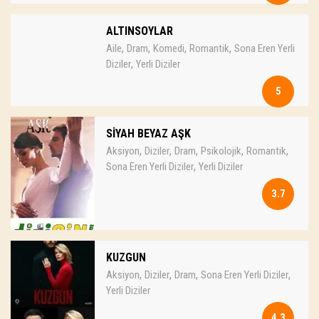
ALTINSOYLAR
,
,
,
,
Aile
Dram
Komedi
Romantik
Sona Eren Yerli
,
Diziler
Yerli Diziler
5
SİYAH BEYAZ AŞK
,
,
,
,
,
Aksiyon
Diziler
Dram
Psikolojik
Romantik
,
Sona Eren Yerli Diziler
Yerli Diziler
3.7
KUZGUN
,
,
,
,
Aksiyon
Diziler
Dram
Sona Eren Yerli Diziler
Yerli Diziler
4.3