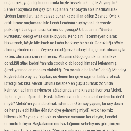
düşünmek, yaşadığı her durumda böyle hissetmek… İşte Zeynep bu!
Seneler boyunca her şey için suçlanan, her olayda abisi hatırlatılarak
vicdanı kanatılan, tabiri caizse günah keçisi ilan edilen Zeynep! Öyle ki
artık kimse suçlamasa bile kendi kendisini suçlayacak derecede
psikolojik baskıya maruz kalmış kız çocuğu! O babasının “Senden
kurtulduk.” dediği evlat olarak büyüdü. Kendisini “istenmeyen”olarak
hissetmek, böyle büyümek ne kadar korkunç bir histir. Çocukluğu böyle
alınmış elinden onun. Zeynep anladığımız kadarıyla hiç çocuk olmamış ki
zaten, olmasına izin verilmemiş. Abisinin öldüğü günden, mahalleye
döndüğü güne kadar! Yanında çocuk olabileceği kimseyi bulamamış.
Şimdi yanında en masum olabildiği “en çocuk olabildiğim” dediği Mehdi’yi
kaybedebilir Zeynep. Yapılan, söylenen her şeye rağmen birlikte olmak
istediği tek kişi, Mehdi. Onunla beraberken güçlü durmak zorunda
kalmıyor; acılarını paylaşıyor, ağladığında sımsıkı sarabiliyor onu Mehdi,
tıpkı bir çınar ağacı gibi. Hasta hâliyle eve gelmesinin asıl nedeni bu değil
miydi? Mehdi’nin yanında olmak istemesi. O bir şey yapsın, bir şey desin
de her şey eski hâline dönsün diye gelmemiş miydi? Artık hepimiz
biliyoruz ki Zeynep suçlu olsun olmasın yaşanan her olayda, kendini
sorumlu tutuyor. Başkalarının mutsuzluğunun sebebiymiş gibi görüyor
kendisini. O da sormuştu ya
“Kimse üzülmesin diye en büyük acıları