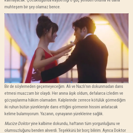
kalmayacak. Çocukluğunda kaybettiği o güç yeniden onunla ve daha
muhteşem bir şey olamaz bence.
Bir de söylemeden geçemeyeceğim. Ali ve Nazlı’nın dokunmadan dans
etmesi muazzam bir olaydı. Her anına âşık oldum, defalarca izledim ve
gözyaşlarıma hâkim olamadım. Kalplerinde zerrece kötülük görmediğim
iki ruhun bütün yürekleriyle dans ettiğini görmenin hissini anlatacak
kelime bulamıyorum. Yazanın, oynayanın yüreklerine sağlık.
Mucize Doktor
yine kalbime dokundu, haftanın tüm yorgunluğunu ve
olumsuzluğunu benden alıverdi. Teşekkürü bir borç bilirim. Ayrıca Doktor