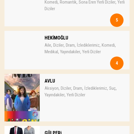
,
,
,
Komedi
Romantik
Sona Eren Yerli Diziler
Yerli
Diziler
5
HEKİMOĞLU
,
,
,
,
,
Aile
Diziler
Dram
İzlediklerimiz
Komedi
,
,
Medikal
Yayındakiler
Yerli Diziler
4
AVLU
,
,
,
,
,
Aksiyon
Diziler
Dram
İzlediklerimiz
Suç
,
Yayındakiler
Yerli Diziler
GÜLPERi