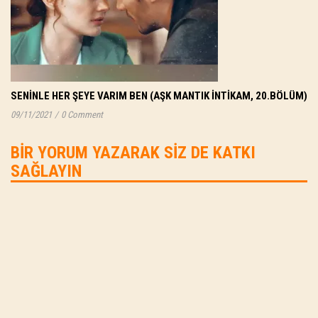
SENINLE HER ŞEYE VARIM BEN (AŞK MANTIK İNTIKAM, 20.BÖLÜM)
09/11/2021
/
0 Comment
BIR YORUM YAZARAK SIZ DE KATKI
SAĞLAYIN