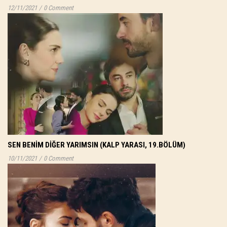
12/11/2021
/
0 Comment
SEN BENIM DIĞER YARIMSIN (KALP YARASI, 19.BÖLÜM)
10/11/2021
/
0 Comment