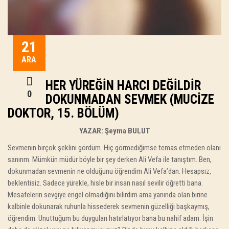
21
ARA
HER YÜREĞIN HARCI DEĞILDIR
0
DOKUNMADAN SEVMEK (MUCIZE
DOKTOR, 15. BÖLÜM)
YAZAR:
Şeyma BULUT
Sevmenin birçok şeklini gördüm. Hiç görmediğimse temas etmeden olanı
sanırım. Mümkün müdür böyle bir şey derken Ali Vefa ile tanıştım. Ben,
dokunmadan sevmenin ne olduğunu öğrendim Ali Vefa’dan. Hesapsız,
beklentisiz. Sadece yürekle, hisle bir insan nasıl sevilir öğretti bana.
Mesafelerin sevgiye engel olmadığını bilirdim ama yanında olan birine
kalbinle dokunarak ruhunla hissederek sevmenin güzelliği başkaymış,
öğrendim. Unuttuğum bu duyguları hatırlatıyor bana bu nahif adam. İşin