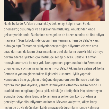
Nazlı, belki de Ali’den sonra hikâyedeki en iyi kalpli insan. Fazla
önemsiyor, düşünüyor ve başkalarının mutluluğu onunkinden önce
geliveriyor bir anda. Bunlar için savaşırken de bazen sınırları alt üst ediyor
maalesef. Son iki bölümde çizgiyi hem Ferman’a, hem de Beliz’e karşı
oldukça aştı. Tamamen iyi niyetinden yaptığını biliyorum elbette ama
biraz durması da lazım. Zira insanların özel alanlarını sürekli ihlal etmeye
devam ederse iyilikten çok kötülüğe sebep olacak. Beliz’e ‘Ferman
hocayla aramızda bir şey yok’ konuşmasını yapmasa baloda Ferman’ın
onun yanında olmasını yanlış anlar mıydı Beliz? Aklına bile gelmezdi belki,
Ferman’ın yanına gidiverirdi ve ilişkilerini kurtarırdı. İyilik yapmak
konusunda bazı çizgilerin olduğunu düşünürüm ben. Biri size uzak dur
diyorsa, karışma diyorsa, yardım istemiyorsa etmemek lazım bence. O
aradaki ince çizgi kaçtığında iyilik kötülüğe dönüşebilir. Hiç istenmeyen
sonuçlar doğurabilir. Bunu artık anlaması ve kendini kontrol etmesi
gerekiyor diye düşünüyorum açıkçası. Mevcut vaziyette, Ali’ye karşı
hisleri de böyle değişirken kaldıramayacağı durumların içinde kalması