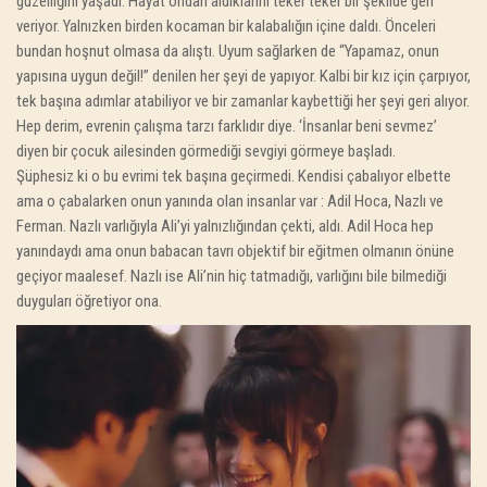
güzelliğini yaşadı. Hayat ondan aldıklarını teker teker bir şekilde geri
veriyor. Yalnızken birden kocaman bir kalabalığın içine daldı. Önceleri
bundan hoşnut olmasa da alıştı. Uyum sağlarken de “Yapamaz, onun
yapısına uygun değil!” denilen her şeyi de yapıyor. Kalbi bir kız için çarpıyor,
tek başına adımlar atabiliyor ve bir zamanlar kaybettiği her şeyi geri alıyor.
Hep derim, evrenin çalışma tarzı farklıdır diye. ‘İnsanlar beni sevmez’
diyen bir çocuk ailesinden görmediği sevgiyi görmeye başladı.
Şüphesiz ki o bu evrimi tek başına geçirmedi. Kendisi çabalıyor elbette
ama o çabalarken onun yanında olan insanlar var : Adil Hoca, Nazlı ve
Ferman. Nazlı varlığıyla Ali’yi yalnızlığından çekti, aldı. Adil Hoca hep
yanındaydı ama onun babacan tavrı objektif bir eğitmen olmanın önüne
geçiyor maalesef. Nazlı ise Ali’nin hiç tatmadığı, varlığını bile bilmediği
duyguları öğretiyor ona.