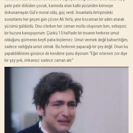
patır patır dökülen çocuk, karnında atan kalbi yüzünden kimseye
dokunamayan Gül’e moral oldu, güç verdi. İnsanlarla iletişimdeki
sorunlarını her geçen gün çözen Ali Vefa, yine kocaman bir adım atarak
yüzümü güldürdü. Onu izlerken her zaman mutlu oluyorum ben, sebepsiz
bir huzura kavuşuyorum. Çünkü 15 haftadır bir insanın herkese umut
olduğunu görmenin keyfi paha biçilemez. Umut vermek değil bahsettiğim,
sadece varlığıyla umut olmak. Bu herkesin yapacağı bir şey değil. Onun bu
yapabildiklerini görünce de kendime şunu diyorum “Eğer istersen zor diye
bir şey yok, imkansız sadece zaman alır.”