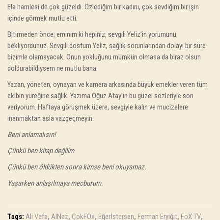
Ela hamlesi de çok güzeldi. Özlediğim bir kadını, çok sevdiğim bir işin
içinde görmek mutlu etti.
Bitirmeden önce; eminim ki hepiniz, sevgili Yeliz’in yorumunu
bekliyordunuz. Sevgili dostum Yeliz, sağlık sorunlarından dolayı bir süre
bizimle olamayacak. Onun yokluğunu mümkün olmasa da biraz olsun
doldurabildiysem ne mutlu bana.
Yazan, yöneten, oynayan ve kamera arkasında büyük emekler veren tüm
ekibin yüreğine sağlık. Yazıma Oğuz Atay’ın bu güzel sözleriyle son
veriyorum. Haftaya görüşmek üzere, sevgiyle kalın ve mucizelere
inanmaktan asla vazgeçmeyin.
Beni anlamalısın!
Çünkü ben kitap değilim
Çünkü ben öldükten sonra kimse beni okuyamaz.
Yaşarken anlaşılmaya mecburum.
Tags:
Ali Vefa
,
AlNaz
,
ÇokFOx
,
Eğerİstersen
,
Ferman Eryiğit
,
FoX TV
,