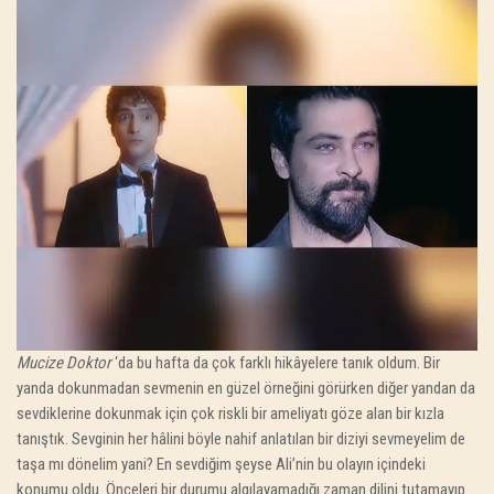
Mucize Doktor
‘da bu hafta da çok farklı hikâyelere tanık oldum. Bir
yanda dokunmadan sevmenin en güzel örneğini görürken diğer yandan da
sevdiklerine dokunmak için çok riskli bir ameliyatı göze alan bir kızla
tanıştık. Sevginin her hâlini böyle nahif anlatılan bir diziyi sevmeyelim de
taşa mı dönelim yani? En sevdiğim şeyse Ali’nin bu olayın içindeki
konumu oldu. Önceleri bir durumu algılayamadığı zaman dilini tutamayıp