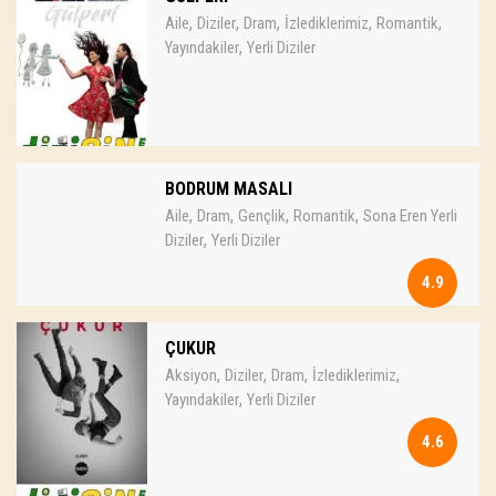
,
,
,
,
,
Aile
Diziler
Dram
İzlediklerimiz
Romantik
,
Yayındakiler
Yerli Diziler
BODRUM MASALI
,
,
,
,
Aile
Dram
Gençlik
Romantik
Sona Eren Yerli
,
Diziler
Yerli Diziler
4.9
ÇUKUR
,
,
,
,
Aksiyon
Diziler
Dram
İzlediklerimiz
,
Yayındakiler
Yerli Diziler
4.6