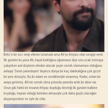
Beliz’e bir söz verip ellerini tutamadı ama Ali’ye ihtiyacı olan sevgiyi verdi.
İlk günden bu yana Ali, hayal kırıklığına uğramasın diye onu uzak tutmaya
çalışırken asıl düşlerini elinden alacak şeyin cerrah olamaması olduğunu
anlayıp ‘Senin yanındayım’ deyince dünya bir kaç dakikalığına çok güzel
bir yere dönüştü. Bu iki adam en sevdikleriyle sınanmış. Kader, onları bir
araya getirmiş. Ali’nin cerrah olma yolunda yanında artık bir abisi var.
Onun gibi farklı bir insanın ihtiyaç duyduğu desteği ilk günden kalbine
koyduğu, hayran olduğu birinden almasıyla çok daha güçlü olacağını
düşünüyordum ve öyle de oldu.