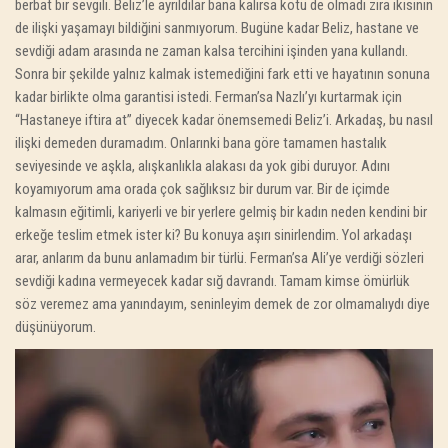
berbat bir sevgili. Beliz’le ayrıldılar bana kalırsa kötü de olmadı zira ikisinin
de ilişki yaşamayı bildiğini sanmıyorum. Bugüne kadar Beliz, hastane ve
sevdiği adam arasında ne zaman kalsa tercihini işinden yana kullandı.
Sonra bir şekilde yalnız kalmak istemediğini fark etti ve hayatının sonuna
kadar birlikte olma garantisi istedi. Ferman’sa Nazlı’yı kurtarmak için
“Hastaneye iftira at” diyecek kadar önemsemedi Beliz’i. Arkadaş, bu nasıl
ilişki demeden duramadım. Onlarınki bana göre tamamen hastalık
seviyesinde ve aşkla, alışkanlıkla alakası da yok gibi duruyor. Adını
koyamıyorum ama orada çok sağlıksız bir durum var. Bir de içimde
kalmasın eğitimli, kariyerli ve bir yerlere gelmiş bir kadın neden kendini bir
erkeğe teslim etmek ister ki? Bu konuya aşırı sinirlendim. Yol arkadaşı
arar, anlarım da bunu anlamadım bir türlü. Ferman’sa Ali’ye verdiği sözleri
sevdiği kadına vermeyecek kadar sığ davrandı. Tamam kimse ömürlük
söz veremez ama yanındayım, seninleyim demek de zor olmamalıydı diye
düşünüyorum.