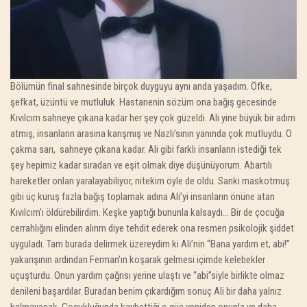
Bölümün final sahnesinde birçok duyguyu aynı anda yaşadım. Öfke,
şefkat, üzüntü ve mutluluk. Hastanenin sözüm ona bağış gecesinde
Kıvılcım sahneye çıkana kadar her şey çok güzeldi. Ali yine büyük bir adım
atmış, insanların arasına karışmış ve Nazlı’sının yanında çok mutluydu. O
çakma sarı, sahneye çıkana kadar. Ali gibi farklı insanların istediği tek
şey hepimiz kadar sıradan ve eşit olmak diye düşünüyorum. Abartılı
hareketler onları yaralayabiliyor, nitekim öyle de oldu. Sanki maskotmuş
gibi üç kuruş fazla bağış toplamak adına Ali’yi insanların önüne atan
Kıvılcım’ı öldürebilirdim. Keşke yaptığı bununla kalsaydı… Bir de çocuğa
cerrahlığını elinden alırım diye tehdit ederek ona resmen psikolojik şiddet
uyguladı. Tam burada delirmek üzereydim ki Ali’nin “Bana yardım et, abi!”
yakarışının ardından Ferman’ın koşarak gelmesi içimde kelebekler
uçuşturdu. Onun yardım çağrısı yerine ulaştı ve “abi”siyle birlikte olmaz
denileni başardılar. Buradan benim çıkardığım sonuç Ali bir daha yalnız