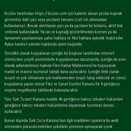
DiziSin tarafından https://dizisin.com için kaleme alınan yazılar kaynak
gösterilse dahi yazı veya yazıların tamamı özel izin alınmadan
kullanılamaz. Ancak alıntılanan yazı ya da yazıların bir bölümü, aktif link
verilerek kullanılabilir. Yazarı ve kaynağı gösterilmeden kısmen ya da
tamamen yayınlanması şahsi haklara ve fikri haklara aykırılık teşkil eder.
Aykırı hareket edenler hakkında işlem başlatılır.
Öncelikli olarak kopyalanan içeriğin bir başkası tarafından internet
sitemizden çeşitli yöntemlerle kopyalanması durumunda, içeriğin de eser
olarak adlandırılması halinde Fikri Haklar Mahkemesi’ne başvurarak
maddi ve manevi tazminat talepli dava açılacaktır. İçeriğin delil olarak
tespiti ve yok olmaması için mahkemeden tespit talep edilecek ve izinsiz
kopyalama yapan siteye Fikir ve Sanat Eserleri Kanunu Ek 4 gereğince
erişime engellenme talebinde bulunulacaktır.
Yine Türk Ticaret Kanunu madde 46 gereğince haksız rekabet hükümleri
gereğince haksız rekabet hükümlerine dayanarak tazminat davası
açılacaktır.
Bunun dışında Türk Ceza Kanunu’nun ilgili maddeleri uyarınca bu web
sitesinden yukarıda belirtilen şekildeki yönteme uymayarak içerik